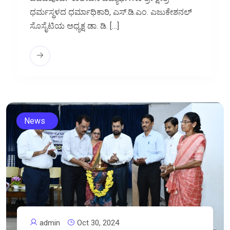
ಧರ್ಮಸ್ಥಳದ ಧರ್ಮಾಧಿಕಾರಿ, ಎಸ್.ಡಿ.ಎಂ. ಎಜುಕೇಶನಲ್
ಸೊಸೈಟಿಯ ಅಧ್ಯಕ್ಷ ಡಾ. ಡಿ. […]
News
admin
Oct 30, 2024