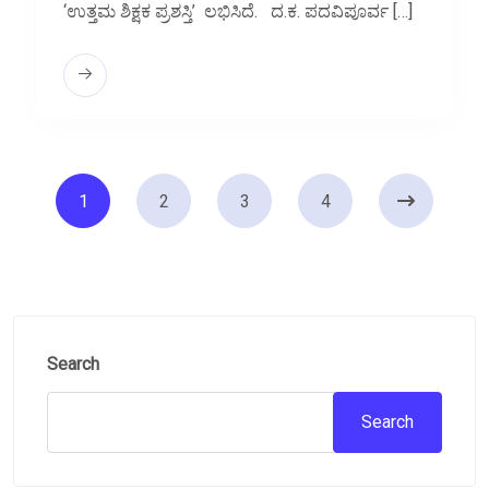
‘ಉತ್ತಮ ಶಿಕ್ಷಕ ಪ್ರಶಸ್ತಿ’ ಲಭಿಸಿದೆ. ದ.ಕ. ಪದವಿಪೂರ್ವ […]
Posts
1
2
3
4
pagination
Search
Search