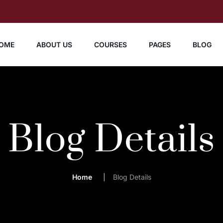
OME
ABOUT US
COURSES
PAGES
BLOG
Blog Details
Home
Blog Details