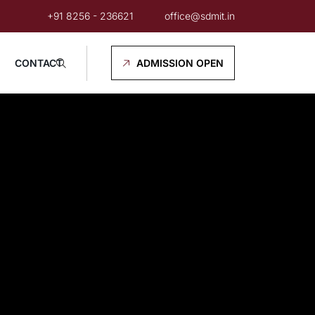
+91 8256 - 236621
office@sdmit.in
CONTACT
ADMISSION OPEN