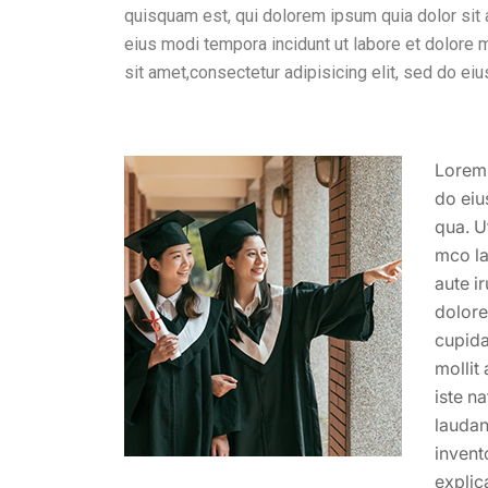
quisquam est, qui dolorem ipsum quia dolor sit 
eius modi tempora incidunt ut labore et dolor
sit amet,consectetur adipisicing elit, sed do ei
Lorem 
do eiu
qua. U
mco la
aute ir
dolore
cupida
mollit
iste n
laudan
invent
explic