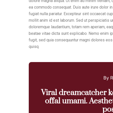
dolore magna aliqua. Ut enim ad minim veniam, qu
ea commodo consequat. Duis aute irure dolor in 
fugiat nulla pariatur. Excepteur sint occaecat cup
mollit anim id est laborum. Sed ut perspiciatis 
doloremque laudantium, totam rem aperiam, eaque
beatae vitae dicta sunt explicabo. Nemo enim ip
fugit, sed quia consequuntur magni dolores eos
quisq.
By R
Viral dreamcatcher ke
offal umami. Aesthe
pos