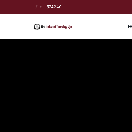
Ujire – 574240
H