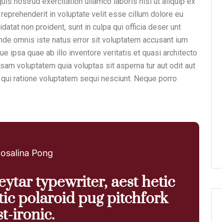
is nostrud exercitation ullamco laboris nisi ut aliquip ex
reprehenderit in voluptate velit esse cillum dolore eu
idatat non proident, sunt in culpa qui officia deser unt
unde omnis iste natus error sit voluptatem accusant ium
 ipsa quae ab illo inventore veritatis et quasi architecto
sam voluptatem quia voluptas sit asperna tur aut odit aut
 qui ratione voluptatem sequi nesciunt. Neque porro
osalina Pong
ytar typewriter, aest hetic
tic polaroid pug pitchfork
t-ironic.